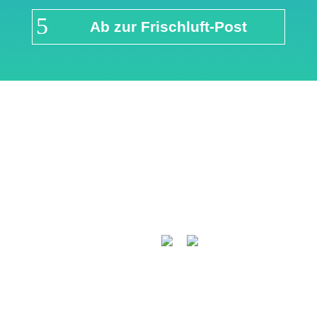
Ab zur Frischluft-Post
Links & Partner
Impressum
Über airFreshing.com
Datenschutzerklärung
Mediadaten
Cookie Einstellungen