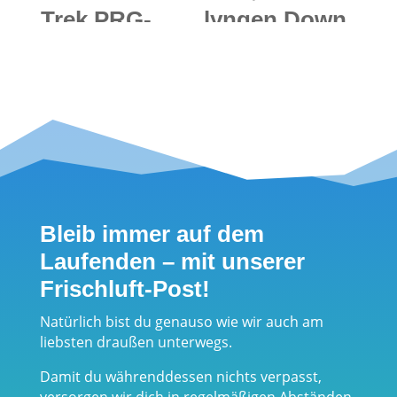
Trek PRG-
lyngen Down
600YB:
750 Jacket
Robuste
(W):
Outdoor-
Superleichte
Multifunktion
und mollig
suhr mit
warme
integriertem
Daunenjacke
Solar-Backup
für Mädels im
Bleib immer auf dem
für längere
Test
Laufenden – mit unserer
Trips
Frischluft-Post!
Natürlich bist du genauso wie wir auch am
liebsten draußen unterwegs.
Damit du währenddessen nichts verpasst,
versorgen wir dich in regelmäßigen Abständen