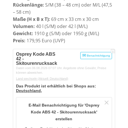
Rückenlänge:
S/M (38 – 48 cm) oder M/L (47,5
– 58 cm)
Maße (H x B x T):
69 cm x 33 cm x 30 cm
Volumen:
40 l (S/M) oder 42 l (M/L)
Gewicht:
1910 g (S/M) oder 1950 g (M/L)
Preis:
179,95 Euro (UVP)
i
Osprey Kode ABS
Benachrichtigung
42 -
Skitourenrucksack
Daten vom 06.08.2026 07:07 Uhr. Angebote ohne Gewähr, Preise
können abweichen.
Land wechseln
(Aktuell: Deutschland)
Das Produkt ist erhältlich bei Shops aus:
Deutschland
,
E-Mail Benachrichtigung für 'Osprey
Kode ABS 42 - Skitourenrucksack'
erstellen