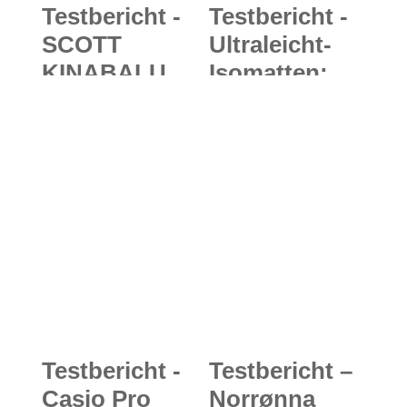
Testbericht -
Testbericht -
SCOTT
Ultraleicht-
KINABALU
Isomatten:
RC 2.0:
Ultraleichte
Ultraleichter
und bequeme
und griffiger
Luftmatratzen
Trailschuh für
im Test
mehr Speed
auf kurzen
Distanzen
Testbericht -
Testbericht –
Casio Pro
Norrønna