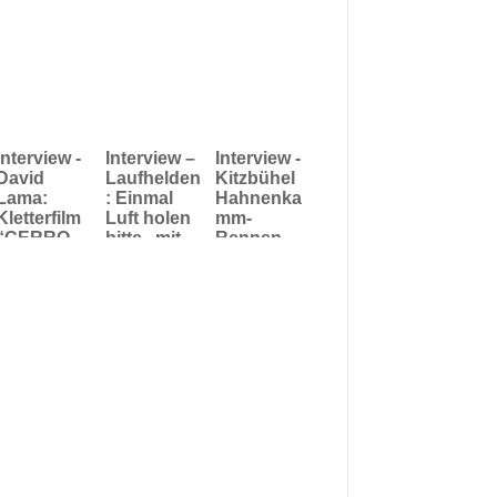
Interview -
Interview –
Interview -
David
Laufhelden
Kitzbühel
Lama:
: Einmal
Hahnenka
Kletterfilm
Luft holen
mm-
“CERRO
bitte...mit
Rennen
TORRE” -
Ultra-
2020: Helly
Bergsteige
Läufer
Hansen
n ist vor
Florian
vertieft die
allem eine
„Flow“
Kooperatio
Frage der
Neuschwa
n mit dem
Haltung
nder
Kitzbüheler
Ski Club