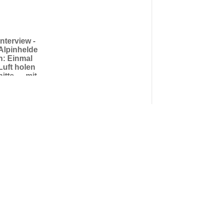
Interview -
Alpinhelde
n: Einmal
Luft holen
bitte … mit
dem
Bergsteige
r-Ehepaar
Alix von
Melle und
Luis
Stitzinger