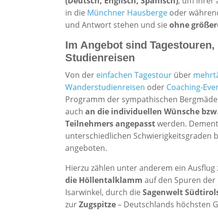
(Deutsch, Englisch, Spanisch)
, um ihrer
in die
Münchner Hausberge
oder währen
und Antwort stehen und sie
ohne größer
Im Angebot sind Tagestouren
Studienreisen
Von der
einfachen Tagestour
über
mehrt
Wanderstudienreisen
oder
Coaching-Even
Programm der sympathischen Bergmädels
auch
an die individuellen Wünsche bzw
Teilnehmers angepasst
werden. Dements
unterschiedlichen Schwierigkeitsgraden
angeboten.
Hierzu zählen unter anderem ein Ausflug 
die Höllentalklamm
auf den Spuren der
Isarwinkel, durch die
Sagenwelt Südtirol
zur
Zugspitze
– Deutschlands höchsten Gi