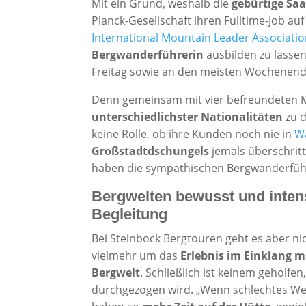
Mit ein Grund, weshalb die
gebürtige Sa
Planck-Gesellschaft ihren Fulltime-Job auf
International Mountain Leader Associati
Bergwanderführerin
ausbilden zu lassen
Freitag sowie an den meisten Wochenenden
Denn gemeinsam mit vier befreundeten M
unterschiedlichster Nationalitäten
zu d
keine Rolle, ob ihre Kunden noch nie in
Wa
Großstadtdschungels
jemals überschritt
haben die sympathischen Bergwanderfüh
Bergwelten bewusst und intensi
Begleitung
Bei Steinbock Bergtouren geht es aber ni
vielmehr um das
Erlebnis im Einklang m
Bergwelt
. Schließlich ist keinem geholf
durchgezogen wird. „Wenn schlechtes Wett