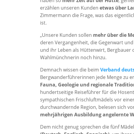
haben so
mehr Zeit auf der Hütte
, geni
erzählen unseren Kunden
etwas über La
Zimmermann die Frage, was das eigentli
ist.
„Unsere Kunden sollen
mehr über die Me
deren Vergangenheit, die Gegenwart und d
und ihr Leben als Hüttenwirt, Bergbauer 
Wahlmünchnerin noch hinzu.
Demnach wissen die beim
Verband deuts
Bergwanderführerinnen jede Menge zu er
Fauna, Geologie und regionale Traditi
hundertseitige Reiseführer für die Hosen
sympathischen Frischluftmädels vor einer
durchwandernde Region, belesen sich vor
mehrjährigen Ausbildung angelernte W
Dem nicht genug sprechen die fünf Mädel