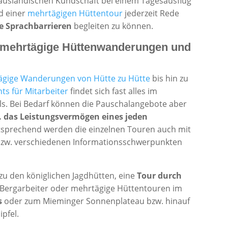
 ausländischen Kundschaft bei einem Tagesausflug
d einer
mehrtägigen Hüttentour
jederzeit Rede
e Sprachbarrieren
begleiten zu können.
, mehrtägige Hüttenwanderungen und
ägige Wanderungen von Hütte zu Hütte
bis hin zu
ts für Mitarbeiter
findet sich fast alles im
. Bei Bedarf können die Pauschalangebote aber
. das Leistungsvermögen eines jeden
prechend werden die einzelnen Touren auch mit
 bzw. verschiedenen Informationsschwerpunkten
zu den königlichen Jagdhütten, eine
Tour durch
 Bergarbeiter oder mehrtägige Hüttentouren im
s
oder zum Mieminger Sonnenplateau bzw. hinauf
pfel.