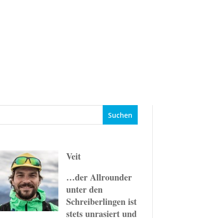
Events
Ziele
Ratgeber
Veit
…der Allrounder
unter den
Schreiberlingen ist
stets unrasiert und