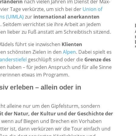
arländerin
nach vielen Jahren im Dienst der Max-
 vier Tage verkürzte, um sich bei der
Union of
ons (UIMLA)
zur
international anerkannten
. Seitdem verrichtet sie ihre Arbeit an jedem
 lieber zu Fuß anstatt am Schreibtisch sitzend.
ädels führt sie inzwischen
Klienten
en schönsten Zielen in den
Alpen
. Dabei spielt es
nderstiefel
geschlüpft sind oder die
Grenze des
en haben – für jeden Anspruch und für alle Sinne
rerinnen etwas im Programm.
v erleben – allein oder in
cht alleine nur um den Gipfelsturm, sondern
it der Natur, der Kultur und der Geschichte der
en, wenn auf Biegen und Brechen ein Vorhaben
er ist, dann verkürzen wir die Tour einfach und