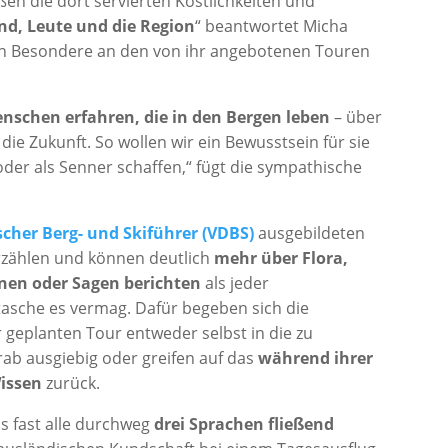
eßen die dort servierten Köstlichkeiten und
nd, Leute und die Region
“ beantwortet Micha
ch Besondere an den von ihr angebotenen Touren
nschen erfahren, die in den Bergen leben
– über
ie Zukunft. So wollen wir ein Bewusstsein für sie
oder als Senner schaffen,“ fügt die sympathische
cher Berg- und Skiführer (VDBS)
ausgebildeten
zählen und können deutlich
mehr über Flora,
onen oder Sagen berichten
als jeder
tasche es vermag. Dafür begeben sich die
 geplanten Tour entweder selbst in die zu
ab ausgiebig oder greifen auf das
während ihrer
issen
zurück.
s fast alle durchweg
drei Sprachen fließend