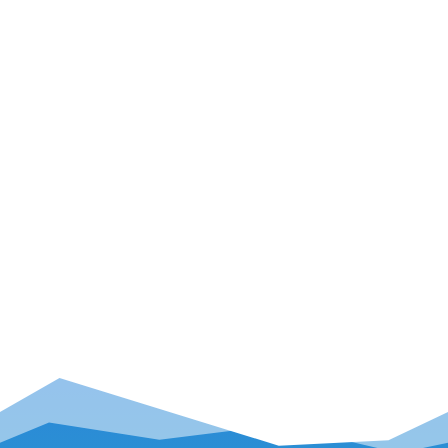
Seite 1 von
32
1
2
3
4
5
6
7
8
9
10
...
20
...