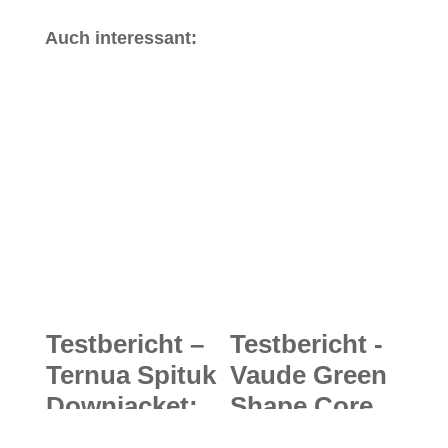
Auch interessant:
Testbericht –
Testbericht -
Ternua Spituk
Vaude Green
Downjacket:
Shape Core
Stylisches
Collection