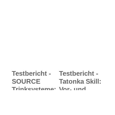
Wärmewunde
2019:
r für Mädels
Konsequent
aus recycelter
ergänzt -
Daune
neue Teile für
nachhaltige
Outdoor- und
Bike-
Klamotten
Testbericht -
Testbericht -
SOURCE
Tatonka Skill:
Trinksysteme:
Vor- und
Isolationsequi
Nachteile des
pment für
rückenfreien
eine
X Vent Zero-