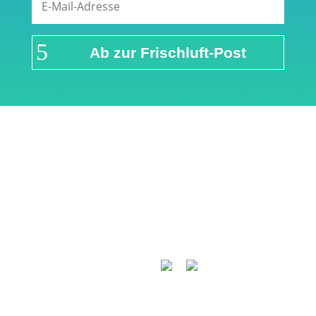
Ab zur Frischluft-Post
Links & Partner
Impressum
Über airFreshing.com
Datenschutzerklärung
Mediadaten
Cookie Einstellungen