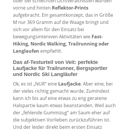
oder bei schlechten Lichtverältnissen wurden
vorne und hinten
Reflektor-Prints
aufgebracht. Ein gesamtkonzept, das in Größe
M nur 369 Gramm auf die Waage bringt und
sich vor allem für den Einsatz bei
bewegungsinteniven Aktivitäten wie
Fast-
Hiking, Nordic Walking, Trailrunning oder
Langlaufen
empfiehlt.
Das af-Testurteil von Veit: perfekte
Laufjacke für Trailrunner, Bergsportler
und Nordic Ski Langläufer
Ok, es ist „NUR“ eine
Laufjacke
. Aber eine, bei
der vieles richtig gemacht wurde. Zumindest
kann ich bis auf eine etwas zu eng geratene
Halspartie kaum etwas beanstanden. Weil auch
der „fehlende Gummizug“ am Saum eher auf
die subjektiven Vorlieben zurückzuführen ist.
Und der leider direkt beim ersten Einsatz