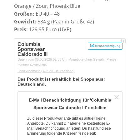
Orange / Zour, Phoenix Blue
Größen:
EU 40 – 48
Gewicht:
584 g (Paar in Größe 42)
Preis:
129,95 Euro (UVP)
i
Columbia
Benachrichtigung
Sportswear
Caldorado III
Daten vom 06.08.2026 01:35 Uhr. Angebote ohne Gewähr, Preise
können abweichen.
Land wechseln
(Aktuell: Deutschland)
Das Produkt ist erhältlich bei Shops aus:
Deutschland
,
E-Mail Benachrichtigung für 'Columbia
Sportswear Caldorado III' erstellen
Zu dieser Produktvariante gibt es aktuell keine
Angebote. Du kannst Dir aber eine kostenlose E-
Mail Benachrichtigung anlegen! Du hast für diese
Erinnerung folgende Kritieren festgelegt: