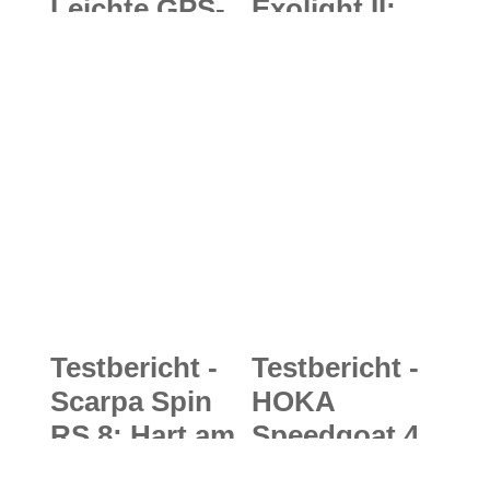
Leichte GPS-
Exolight II:
Multifunktion
Ultraleichtes
suhr für
2-Personen-
Laufsportler
Zelt für
und
lauschige
Outdoorbegei
Nächte unter
sterte
freiem
Himmel
Testbericht -
Testbericht -
Scarpa Spin
HOKA
RS 8: Hart am
Speedgoat 4
Limit - der
GTX: