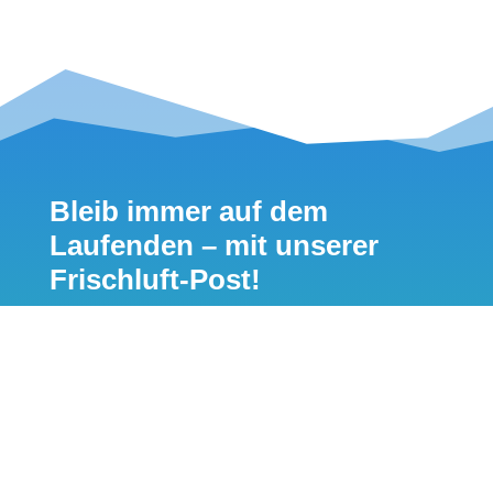
Duft von
Wasserdichte
Trailrunning
Trailrunning-
Laufschuhen
Laufschuhe
auf der
für die
Mitteldistanz
nasskalte
Jahreszeit
Bleib immer auf dem
Laufenden – mit unserer
Frischluft-Post!
Natürlich bist du genauso wie wir auch am
liebsten draußen unterwegs.
Damit du währenddessen nichts verpasst,
versorgen wir dich in regelmäßigen Abständen
mit einer kurzen Zusammenfassung der
wichtigsten News und Beiträge auf
airFreshing.com