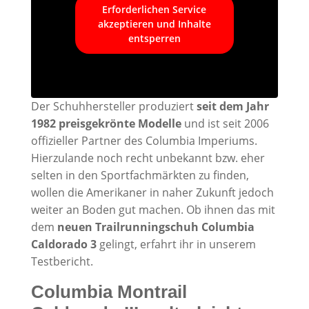
Erforderlichen Service
akzeptieren und Inhalte
entsperren
Der Schuhhersteller produziert
seit dem Jahr
1982 preisgekrönte Modelle
und ist seit 2006
offizieller Partner des Columbia Imperiums.
Hierzulande noch recht unbekannt bzw. eher
selten in den Sportfachmärkten zu finden,
wollen die Amerikaner in naher Zukunft jedoch
weiter an Boden gut machen. Ob ihnen das mit
dem
neuen Trailrunningschuh Columbia
Caldorado 3
gelingt, erfahrt ihr in unserem
Testbericht.
Columbia Montrail