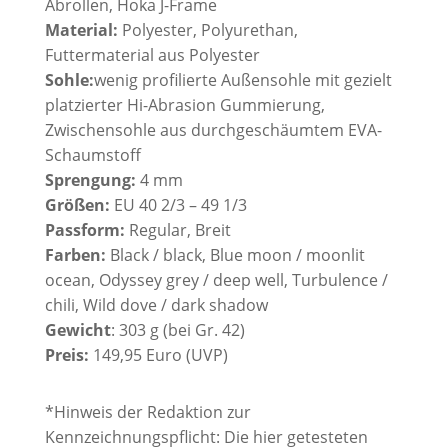
Abrollen, Hoka J-Frame
Material:
Polyester, Polyurethan,
Futtermaterial aus Polyester
Sohle:
wenig profilierte Außensohle mit gezielt
platzierter Hi-Abrasion Gummierung,
Zwischensohle aus durchgeschäumtem EVA-
Schaumstoff
Sprengung:
4 mm
Größen:
EU 40 2/3 – 49 1/3
Passform:
Regular, Breit
Farben:
Black / black
,
Blue moon / moonlit
ocean
,
Odyssey grey / deep well
, T
urbulence /
chili
,
Wild dove / dark shadow
Gewicht
: 303 g (bei Gr. 42)
Preis:
149,95 Euro (UVP)
*Hinweis der Redaktion zur
Kennzeichnungspflicht: Die hier getesteten