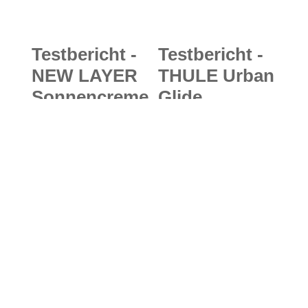
Testbericht -
Testbericht -
NEW LAYER
THULE Urban
Sonnencreme
Glide
: Optimaler
Bassinet,
Hautschutz
Stroller
für Körper
Footmuff &
und Gesicht
Rain Cover:
an sonnigen
Faltbare
Outdoortagen
Babywanne
für
Kinderwagen
und