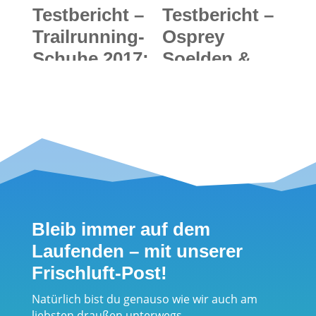
sportliche
Testbericht –
Testbericht –
Eltern
Trailrunning-
Osprey
Schuhe 2017:
Soelden &
Zeigt her eure
Sopris:
Füße, zeigt
Clevere
her eure
Tourenrucksä
Laufschuhe
cke fürs
für
Backcountry
Trailrunner
und die Ski-
und
Piste
Bleib immer auf dem
Bergläufer
Laufenden – mit unserer
Frischluft-Post!
Natürlich bist du genauso wie wir auch am
liebsten draußen unterwegs.