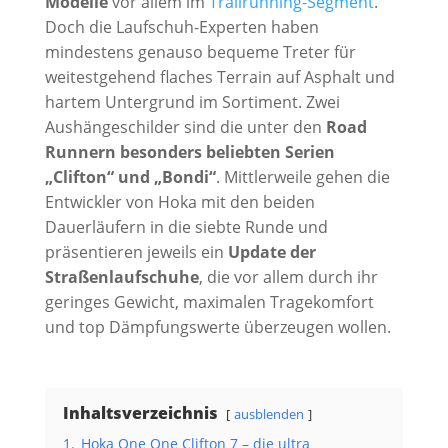
Modelle
vor allem im
Trailrunning-Segment
.
Doch die Laufschuh-Experten haben
mindestens genauso bequeme Treter für
weitestgehend flaches Terrain auf Asphalt und
hartem Untergrund im Sortiment. Zwei
Aushängeschilder sind die unter den
Road
Runnern besonders beliebten Serien
„Clifton“ und „Bondi“
. Mittlerweile gehen die
Entwickler von Hoka mit den beiden
Dauerläufern in die siebte Runde und
präsentieren jeweils ein
Update der
Straßenlaufschuhe
, die vor allem durch ihr
geringes Gewicht, maximalen Tragekomfort
und top Dämpfungswerte überzeugen wollen.
Inhaltsverzeichnis
ausblenden
1.
Hoka One One Clifton 7 – die ultra