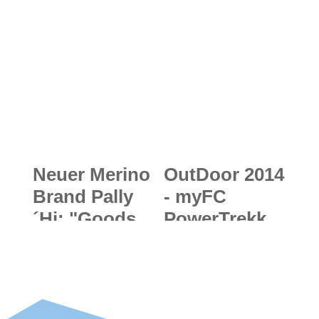
Finale für
en mit neuer
Kilian Jornets
"Antiloch-
Kinderträume
Technologie"
und
lebenslanger
Garantie
Neuer Merino
OutDoor 2014
Brand Pally
- myFC
´Hi: "Goods
PowerTrekk
made of the
2.0:
world´s finest
Wasserkraft
merino wool."
marsch -
neues