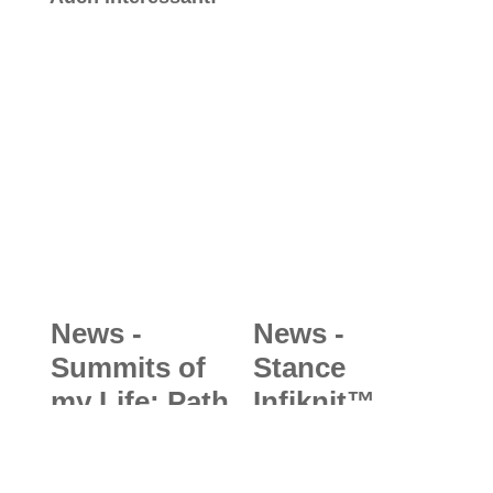
News -
News -
Summits of
Stance
my Life: Path
Infiknit™
to Everest” -
Technologie:
das große
Outdoorsock