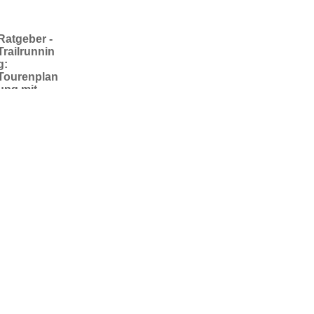
Ratgeber -
Trailrunnin
g:
Tourenplan
ung mit
Köpfchen
und kluger
Online-
Vorbereitu
ng