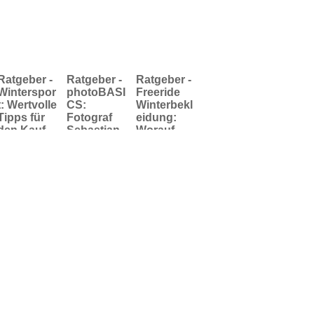
Ratgeber -
Ratgeber -
Ratgeber -
Winterspor
photoBASI
Freeride
t: Wertvolle
CS:
Winterbekl
Tipps für
Fotograf
eidung:
den Kauf
Sebastian
Worauf
des optimal
Stiphout
man bei
passenden
stellt die 4
Freeride-
Skihelms
wichtigsten
Klamotten
Kamera-
generell
Typen für
achten
gelungene
sollte
Outdoorbil
der vor