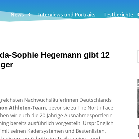
News
Interviews und Portraits
Testberichte
 Ida-Sophie Hegemann gibt 12
iger
lgreichsten Nachwuchsläuferinnen Deutschlands
mon Athleten-Team
, bevor sie zu The North Face
ben wir euch die 20-Jährige Ausnahmesportlerin
g bereits ausführlich vorgestellt. Ursprünglich
f
mit seinen Kadersystemen und Bestenlisten.
h die ersten Schritte im Trailrunning – und