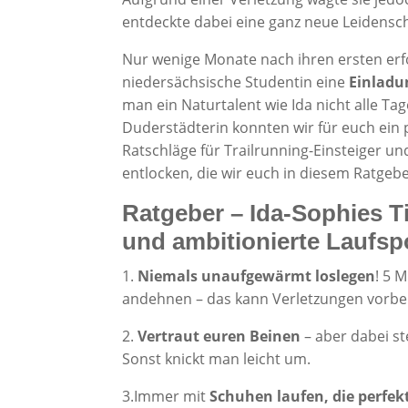
entdeckte dabei eine ganz neue Leidensch
Nur wenige Monate nach ihren ersten erfo
niedersächsische Studentin eine
Einladu
man ein Naturtalent wie Ida nicht alle T
Duderstädterin konnten wir für euch ein
Ratschläge für Trailrunning-Einsteiger u
entlocken, die wir euch in diesem Ratgeb
Ratgeber – Ida-Sophies Ti
und ambitionierte Laufspo
1.
Niemals unaufgewärmt loslegen
! 5 
andehnen – das kann Verletzungen vorb
2.
Vertraut euren Beinen
– aber dabei st
Sonst knickt man leicht um.
3.Immer mit
Schuhen laufen, die perfek