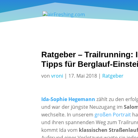
Ratgeber – Trailrunning:
Tipps für Berglauf-Einste
von
vroni
|
17. Mai 2018
|
Ratgeber
Ida-Sophie Hegemann
zählt zu den erfo
und war der jüngste Neuzugang im
Salo
wechselte. In unserem
großen Portrait
ha
und ihren spannenden Weg zum Trailrunnin
kommt Ida vom
klassischen Straßenlau
Aufgrund einer Verletzung wagte sie jedoc