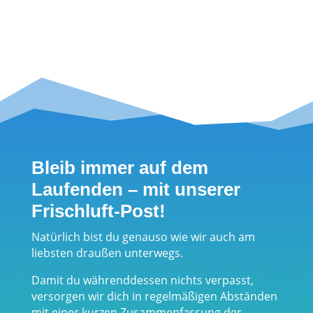
Seite 5 von
16
1
2
3
4
5
6
7
8
9
10
...
Bleib immer auf dem
Laufenden – mit unserer
Frischluft-Post!
Natürlich bist du genauso wie wir auch am
liebsten draußen unterwegs.
Damit du währenddessen nichts verpasst,
versorgen wir dich in regelmäßigen Abständen
mit einer kurzen Zusammenfassung der