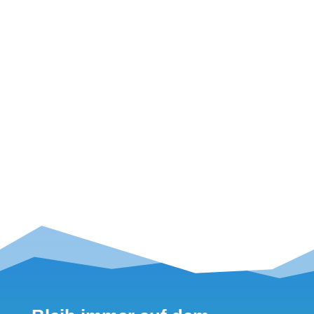
Seite 9 von
56
...
5
6
7
8
9
10
11
12
13
14
...
20