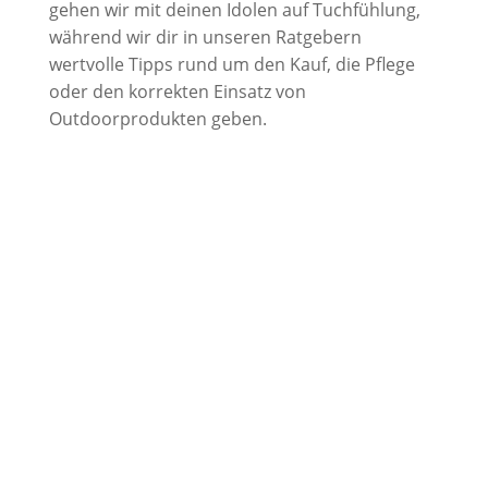
gehen wir mit deinen Idolen auf Tuchfühlung,
während wir dir in unseren Ratgebern
wertvolle Tipps rund um den Kauf, die Pflege
oder den korrekten Einsatz von
Outdoorprodukten geben.
News – Alpenvereins München &
Oberland: Riesige Rosi – Kraxlkollektiv
sucht Unterstützer:innen für neues
Boulder-Mekka in München Ramersdorf