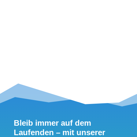
News – Reima: Langlebige
Outdoorbekleidung für die kleinsten
Frischluftfreunde und jedes Wetter
Seite 3 von
29
1
2
3
4
5
6
7
8
9
10
...
20
...
Bleib immer auf dem
Laufenden – mit unserer