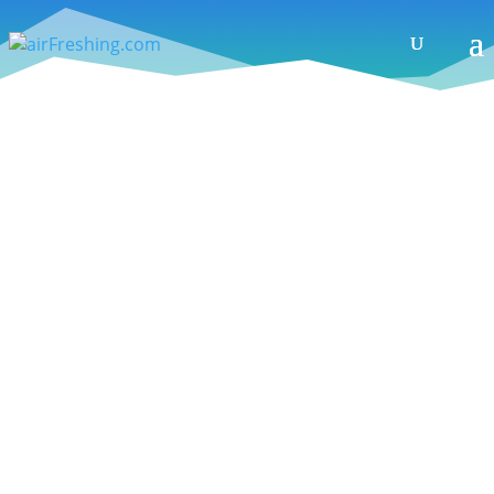
Testbericht – Scarpa Ribelle Run Kalibra
G: Alpiner Laufschuh mit Boa-
Verschlussystem und Polartec Windbloc
Gamasche