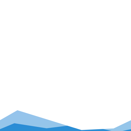
Event – Outsiders by Nature Film
Festival: Haglöfs präsentiert die
Abenteuer und Reisen seiner Athleten auf
großer Leinwand
Seite 20 von
61
...
5
...
16
17
18
19
20
21
22
23
24